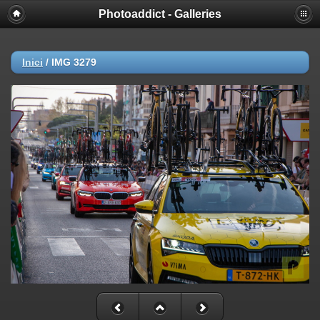
Photoaddict - Galleries
Inici
/
IMG 3279